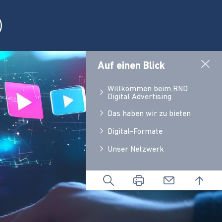
Auf einen Blick
Willkommen beim RND
Digital Advertising
Das haben wir zu bieten
Digital-Formate
Unser Netzwerk