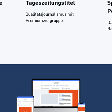
e
Tageszeitungstitel
S
P
Qualitätsjournalismus mit
Premiumzielgruppe.
Da
Ra